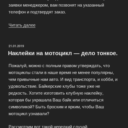
заявки менеджером, вам позвонят на указанный
телефон и подтвердят заказ.
Читать далее
«Как
купить
виниловые
наклейки»
ОПУБЛИКОВАНО
21.01.2019
Наклейки на мотоцикл — дело тонкое.
Пожалуй, можно с полным правом утверждать, что
мотоциклы стали в наше время не менее популярны,
чем привычные нам авто. И вид транспорта, и хобби, и
удовольствие. Байкерские клубы тоже уже не
редкость. Хотите изготовить клубную наклейку,
которая бы украшала Ваш байк или отличиться
символикой? Быть броским и ярким, чтобы Ваш
мотоцикл узнавали?
Рассмотрим вот такой нередкий случай.