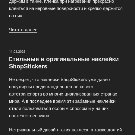
держим в тайне, плёнка при нагревании прекрасно
клеиться на неровные поверхности и крепко держится
на них.
Читать далее
«Интернет
магазин
стикеров
(виниловых
ОПУБЛИКОВАНО
11.03.2025
Стильные и оригинальные наклейки
наклеек)»
ShopStickers
Не секрет, что наклейки ShopStickers уже давно
популярны среди владельцев легкового
автотранспорта во многих цивилизованных странах
мира. А в последнее время эти забавные наклейки
стали пользоваться особым спросом и у наших
соотечественников.
Нетривиальный дизайн таких наклеек, а также долгий