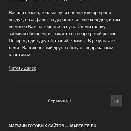
Начало сезона, теплые лучи солнца уже прогрели
воздух, но асфальт на дорогах все еще холоден, и тем
не менее Вам не терпится в путь. Сломя голову,
забывая обо всем, выезжаете на непрогретой резине.
Поворот, один-другой, гравий, камни… В результате —
лежит Ваш железный друг на боку с поцарапанным
пластиком.
Читать далее
«Наклейки
на
мотоцикл
—
дело
Навигация
Сле
Страница
1
тонкое.»
по
стра
записям
МАГАЗИН ГОТОВЫХ САЙТОВ — MARTSITE.RU