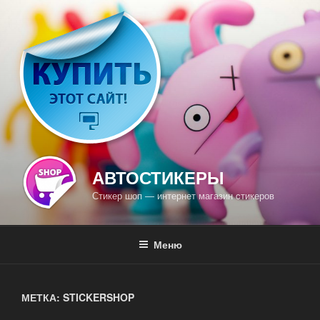
Перейти
к
содержимому
АВТОСТИКЕРЫ
Стикер шоп — интернет магазин cтикеров
Меню
МЕТКА: STICKERSHOP