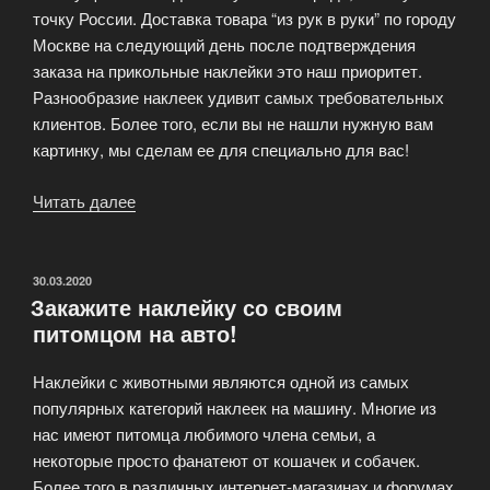
точку России. Доставка товара “из рук в руки” по городу
Москве на следующий день после подтверждения
заказа на прикольные наклейки это наш приоритет.
Разнообразие наклеек удивит самых требовательных
клиентов. Более того, если вы не нашли нужную вам
картинку, мы сделам ее для специально для вас!
Читать далее
«Интернет-
магазин
прикольных
авто
ОПУБЛИКОВАНО
30.03.2020
Закажите наклейку со своим
наклеек»
питомцом на авто!
Наклейки с животными являются одной из самых
популярных категорий наклеек на машину. Многие из
нас имеют питомца любимого члена семьи, а
некоторые просто фанатеют от кошачек и собачек.
Более того в различных интернет-магазинах и форумах