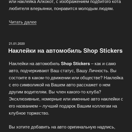
или наклейка Алкокот, с изображением подбитого кота
любителя влерьянки, понравится молодым людям.
Читать далее
«Закажите
наклейку
со
своим
ОПУБЛИКОВАНО
21.01.2020
Наклейки на автомобиль Shop Stickers
питомцом
на
Наклейки на автомобиль
Shop Stickers
– как и само
авто!»
авто, подчеркивают Ваш статус, Вашу Личность. Вы
состоите в каком-то движении или обществе? Наклейка
с его символикой на Вашем авто расскажет о нем
другим водителям. Вы член какого-то клуба?
Эксклюзивные, номерные или именные авто наклейки с
его названием – лучший подарок Вашим коллегам на
клубное торжество.
Вы хотите добавить на авто оригинальную надпись,