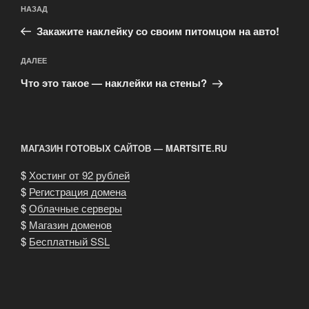
Навигация
Предыдущая
НАЗАД
по
запись:
записям
Закажите наклейку со своим питомцом на авто!
Следующая
ДАЛЕЕ
запись
Что это такое — наклейки на стены?
МАГАЗИН ГОТОВЫХ САЙТОВ — MARTSITE.RU
$
Хостинг от 92 рублей
$
Регистрация домена
$
Облачные серверы
$
Магазин доменов
$
Бесплатный SSL