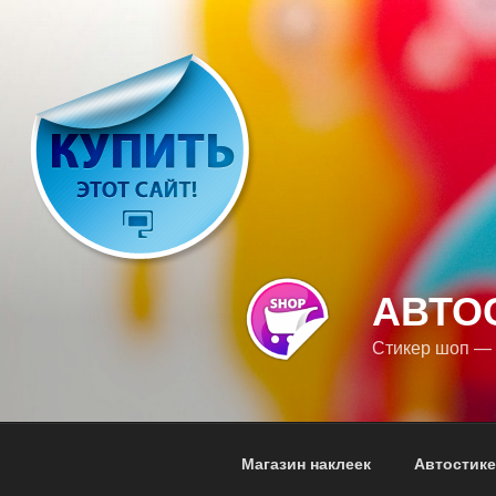
Перейти
к
содержимому
АВТО
Стикер шоп — 
Магазин наклеек
Автостик