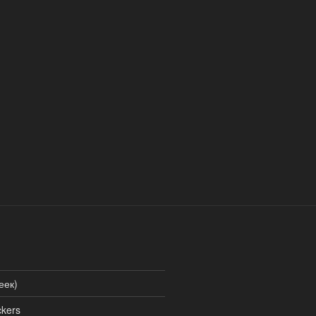
еек)
kers