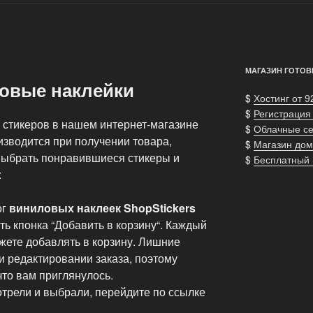
МАГАЗИН ГОТОВ
ловые наклейки
$
Хостинг от 9
$
Регистрация
 стикеров в нашем интернет-магазине
$
Облачные с
изводится при получении товара,
$
Магазин дом
 выбрать понравившиеся стикеры и
$
Бесплатный
:
ог
виниловых наклеек ShopStickers
ть кпонка “Добавить в корзину“. Каждый
жете добавлять в корзину. Лишние
и редактировании заказа, поэтому
что вам приглянулось.
мотрели и выбрали, перейдите по ссылке