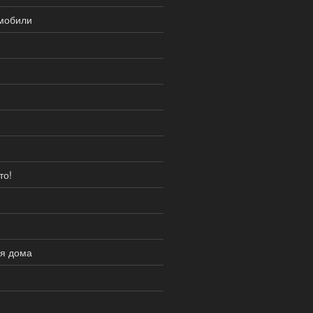
омобили
то!
ия дома