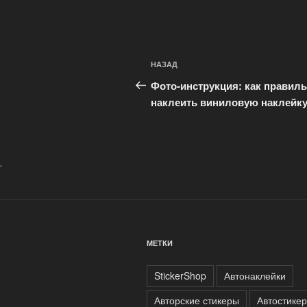
Навигация
Предыдущая
НАЗАД
по
запись:
Фото-инструкция: как правил
записям
наклеить виниловую наклейк
.
МЕТКИ
StickerShop
Автонаклейки
Авторские стикеры
Автостике