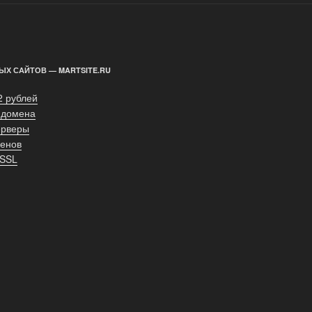
ЫХ САЙТОВ — MARTSITE.RU
2 рублей
 домена
ерверы
енов
 SSL